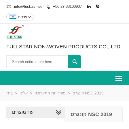

info@fustars.net
+86-27-88100907




עברית
FULLSTAR NON-WOVEN PRODUCTS CO., LTD

To
קונגרס NSC 2019
>
פעילויות התערוכה
>
עלינו
>
בית
עוד מוצרים
קונגרס NSC 2019