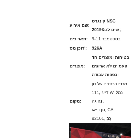
קונגרס NSC
שם אירוע:
2019&שים לב ;
9-11 בספטמבר
תאריכים:
926A
דוכן מס':
בטיחות ומוצרים חד
פעמיים לא ארוגים
מוצרים:
וכפפות עבודה
מרכז הכנסים של סן
דייגו
,
111 W. נמל
נהיגה .
מקום:
סן דייגו, CA
צְבִי
92101,