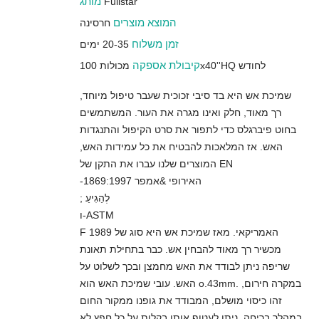
מותג
Fullstar
המוצא מוצרים
חרסינה
זמן משלוח
20-35 ימים
קיבולת אספקה
מכולות 100x40''HQ לחודש
שמיכת אש היא בד סיבי זכוכית שעבר טיפול מיוחד,
רך מאוד, חלק ואינו מגרה את העור. המשתמשים
בחוט פיברגלס כדי לתפור את סרט הקיפול והתנגדות
האש. אז המלאכות להבטיח את כל עמידות האש,
המוצרים שלנו עברו את התקן של EN
-1869:1997 האירופי &אמפר
; לְהַגִיעַ
ו-ASTM
F 1989 האמריקאי. מאז שמיכת אש היא סוג של
מכשיר רך מאוד להבחין אש. כבר בתחילת תאונת
שריפה ניתן לבודד את האש מחמצן ובכך לשלוט על
האש. עובי שמיכת האש הוא o.43mm. במקרה חירום,
זהו כיסוי מושלם, המבודד את גופנו ממקור החום
במהלך בריחה. ניתן לעטוף אותו בקלות על כל חפץ לא