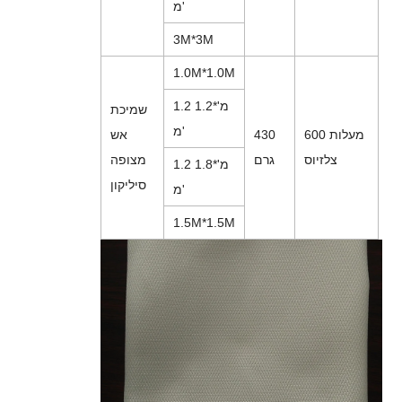
מ'
3M*3M
1.0M*1.0M
1.2 מ'*1.2
שמיכת
מ'
600 מעלות
430
אש
צלזיוס
גרם
מצופה
1.2 מ'*1.8
סיליקון
מ'
1.5M*1.5M