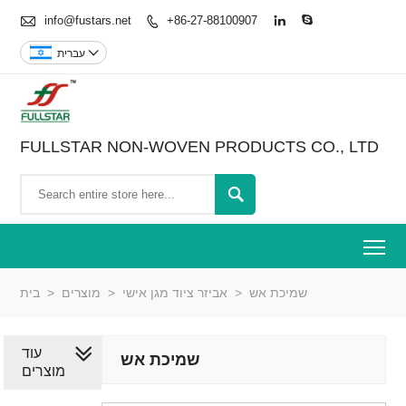

info@fustars.net
+86-27-88100907




עברית
FULLSTAR NON-WOVEN PRODUCTS CO., LTD

To
שמיכת אש
>
אביזר ציוד מגן אישי
>
מוצרים
>
בית
עוד
שמיכת אש
מוצרים