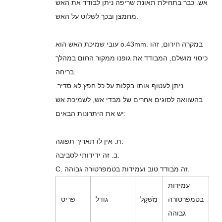
אש. כבר בתחילת תאונת שריפה ניתן לבודד את האש
מחמצן ובכך לשלוט על האש.
עובי שמיכת האש הוא o.43mm. במקרה חירום, זהו
כיסוי מושלם, המבודד את גופנו ממקור החום במהלך
בריחה.
ניתן לעטוף אותו בקלות על כל חפץ לא סדיר.
בהשוואה לסוגים אחרים של מבדי אש, לשמיכת אש
יש את היתרונות הבאים:
ת. אין לו תאריך תפוגה.
ב. זה ידידותי לסביבה.
C. זה מבודד טוב ועמידות בטמפרטורה גבוהה.
עמידות
בטמפרטורה
מִשׁקָל
גודל
פריט
גבוהה