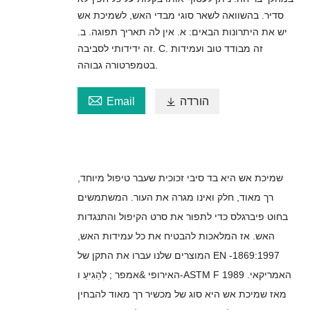
סדיר. בהשוואה לשאר סוגי מבדי האש, לשמיכת אש
יש את היתרונות הבאים: א. אין לה תאריך תפוגה. ב.
זה ידידותי לסביבה. C. זה מבודד טוב ועמידות
בטמפרטורה גבוהה.

הורדה

Email
שמיכת אש היא בד סיבי זכוכית שעבר טיפול מיוחד,
רך מאוד, חלק ואינו מגרה את העור. המשתמשים
בחוט פיברגלס כדי לתפור את סרט הקיפול והתנגדות
האש. אז המלאכות להבטיח את כל עמידות האש,
המוצרים שלנו עברו את התקן של EN -1869:1997
האירופי &אמפר ; לְהַגִיעַ ו-ASTM F 1989 האמריקאי.
מאז שמיכת אש היא סוג של מכשיר רך מאוד להבחין