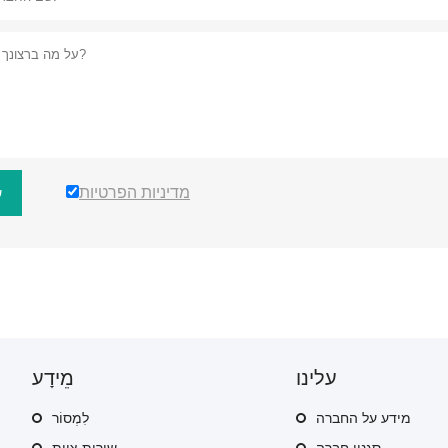
מדיניות הפרטיות
ש
עלינו
מֵידָע
מידע על החברה
לִמְסוֹר