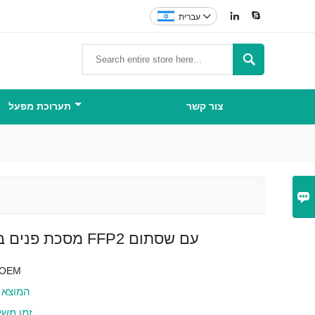



עברית

צור קשר
תערוכת מפעל

מסכת פנים בסגנון קונוס FFP2 עם שסתום
r OEM
המוצא 
זמן מש