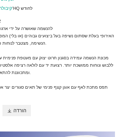
קיבול
100*40'HQ לחודש
מס
להנשמה שאושרה על ידי ארגון לִס
האירופי בעלת שסתום נשיפה בעל ביצועים גבוהים (או בלי) המ
הנשימה, מצטבר לנוחות ותאימות רבה יותר.
מכונת הנשמה עמידה בסגנון חרוט יצוק עם מעטפת פנימית ע
ללבוש ונוחות ממושכת יותר. רצועת יד עם לולאה רציפה אלסטי
ומתכווננת להתאמה בטוחה ויציבה.
תפס מתכת לאף עם אוגן קצף פנימי של תאים סגורים יצר אט
הורדה
