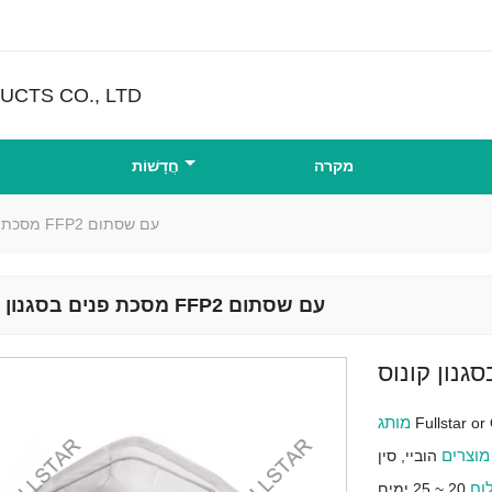
CTS CO., LTD
מקרה
חֲדָשׁוֹת
מסכת פנים בסגנון קונוס FFP2 עם שסתום
מסכת פנים בסגנון קונוס FFP2 עם שסתום
מותג
Fullstar o
מוצרים
הוביי, סין
לוח
20 ~ 25 ימים