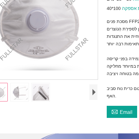
ת אספקה
כת פנים FFP2
פִירַת הַנוֹצרִים
פחית את התנגדות
מידה בפני קריסה
ת במיוחד מחליקה
ם כרית נוח סביב
האף.

Email