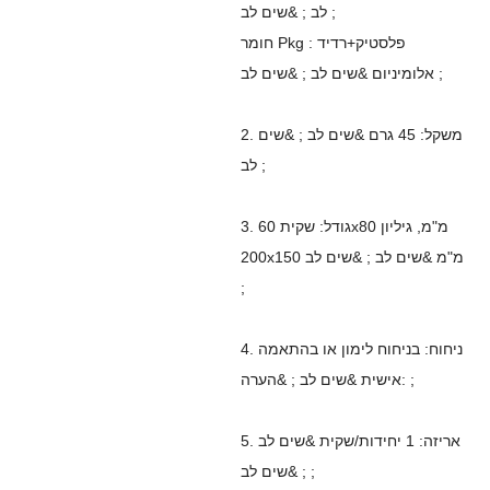
לב ; &שים לב ;
חומר Pkg : פלסטיק+רדיד
אלומיניום &שים לב ; &שים לב ;
2. משקל: 45 גרם &שים לב ; &שים
לב ;
3. גודל: שקית 60x80 מ"מ, גיליון
200x150 מ"מ &שים לב ; &שים לב
;
4. ניחוח: בניחוח לימון או בהתאמה
אישית &שים לב ; &הערה: ;
5. אריזה: 1 יחידות/שקית &שים לב
; &שים לב ;