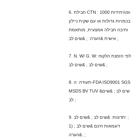
6. חבילת CTN : 1000 יחידות/ctn
בכמויות גדולות או עם שקית ניילון
ותיבה חבילה אמצעית, מותאמת
אישית &הערה: ; &שים לב ;
7. N. W/ G. W: לפי הזמנת הלקוח
&שים לב ; &שים לב ;
8. תעודה: ה-FDA ISO9001 SGS
MSDS BV TUV &שים לב ; &שים
לב ;
9. יתרונות: &שים לב ; &שים לב ;
1) דוגמאות חינם &שים לב ;
&הערה: ;