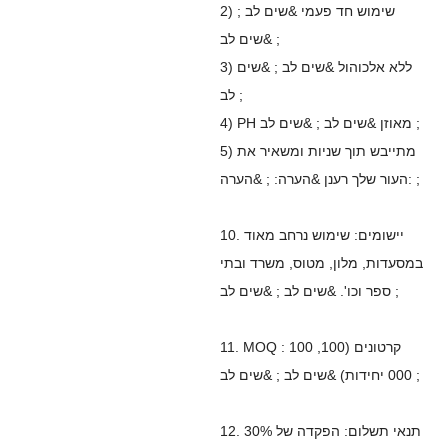
2) שימוש חד פעמי &שים לב ;
&שים לב ;
3) ללא אלכוהול &שים לב ; &שים
לב ;
4) PH מאוזן &שים לב ; &שים לב ;
5) מתייבש תוך שניות ומשאיר את
העור שלך רענן &הערה: ; &הערה: ;
10. יישומים: שימוש נרחב מאוד
במסעדות, מלון, מטוס, משרד ובתי
ספר וכו'. &שים לב ; &שים לב ;
11. MOQ : 100 קרטונים (100,
000 יחידות) &שים לב ; &שים לב ;
12. תנאי תשלום: הפקדה של 30%