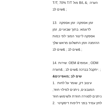
T/T, 70% T/T מול B/L &הערה: ;
&שים לב ;
13. זמן אספקה: זמן אספקה ​​
לדוגמא: בתוך שבועיים, זמן
אספקה ​​לייצור המוני לפי כמות
ההזמנה וזמן התשלום מראש שלך
&שים לב ; &שים לב ;
14. שירות: OEM &אמפר ; ODM
יתקבל בברכה &שים לב ; &הערה: ;
&שים לב ;מאפיינים
עיצוב דק, שומר על לחות
1.
המגבונים, ניתנים למילוי חוזר,
ניתנים לסגירה חוזרת ולשימוש חוזר
לחץ עמיד בפני דליפות דיסקרטי
2.