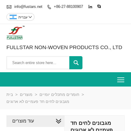

info@fustars.net
+86-27-88100907




עברית
FULLSTAR NON-WOVEN PRODUCTS CO., LTD

To
>
חומרים מתכלים יומיים
>
מוצרים
>
בית
מגבונים לחים חד פעמיים לא ארוגים
עוד מוצרים
מגבונים לחים חד
פעמיים לא ארוגים