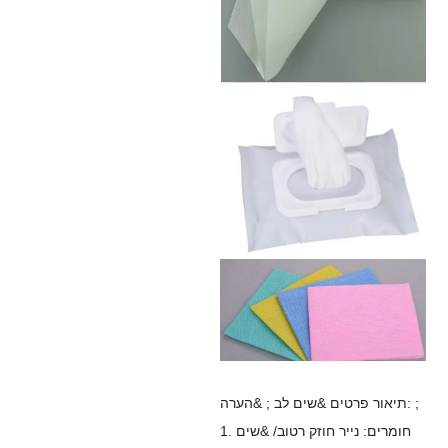
תיאור פרטים &שים לב ; &הערה: ;
1. חומרים: נייר חוזק רטוב/ &שים