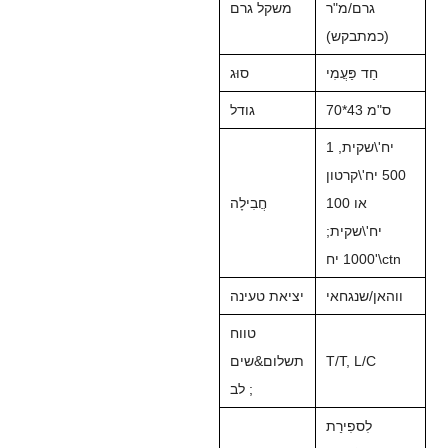
גרם/מ"ר
משקל גרם
(כמתבקש)
חַד פַּעֲמִי
סוּג
70*43 ס"מ
גודל
1 יח'\שקית,
500 יח'\קרטון
או 100
חֲבִילָה
יח'\שקית;
1000 יח'\ctn
ווהאן/שנגחאי
יציאת טעינה
טווח
T/T, L/C
תשלום&שים
לב ;
לִספִירַת