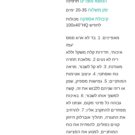
המוצא מוצרים
חרסינה
זמן משלוח
20-35 ימים
קיבולת אספקה
מכולות
100x40''HQ לחודש
מאפיינים: 1. בד לא ארוג סמס
/עמ'
איכותי, חדירות קלת משקל וללא
ריח לא נעים 2. מלאכת תחרה
מעודנת; 3. לא קל לשבור, מראה
נוח ואסתטי; 4. עיצוב אטימות
המותניים; 5. גמישות מספיק, שמן
או רזה שניהם ללבוש את זה, קשה
למשוך אותו לשבור; 6. באיכות
גבוהה כל פרטי מקום, אנחנו לא
מפחדים להתקרב אליו; 7. להרחיב
את החגורה, תהליך אוברלוק חיזוק
קווים כפולים, להפחית את כוח
המותניים, למנוע את הפציעה