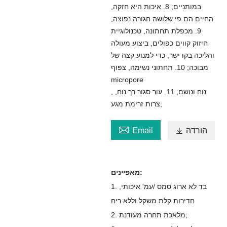
במותניים; 8. איכות היא חזקה,
החיים הם פי שלושה חגורה נפוצה;
9. מכפלת תחתונה, טכנולוגיית
חיזוק קווים כפולים, ביצוע מעולה
והליכה בקו ישר, כדי למנוע קצה של
מבוכה; 10. תחתוני נשימה, צפוף
micropore
, נוח ונושם; 11. עור סגור רך נוח,
צרות זרימת מגע;

הורדה

Email
מאפיינים:
1. בד לא ארוג סמס /עמ' איכותי,
חדירות קלת משקל וללא ריח
2. מלאכת תחרה מעודנת;