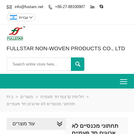

info@fustars.net
+86-27-88100907




עברית
FULLSTAR NON-WOVEN PRODUCTS CO., LTD

To
>
חליפת קרצוף חד פעמית
>
מוצרים
>
בית
תחתוני מכנסיים לא ארוגים חד פעמיים
עוד מוצרים
תחתוני מכנסיים לא
ארוגים חד פעמיים