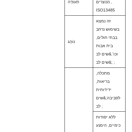
הַנוֹצרִים ,
תְעוּדָה
ISO13485
זה נמצא
בשימוש נרחב
בבתי חולים,
נוֹהָג
בית אבות
וכו'.&שים לב
;&שים לב ;
מתכלה,
בריאות,
ידידותית
לסביבה;&שים
לב ;
ללא יסודות
כימיים, הימנע