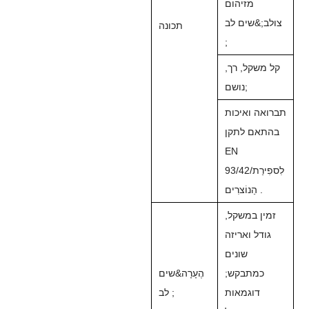
מזיהום
צולב;&שים לב
תכונה
;
קל משקל, רך,
נושם;
תברואה ואיכות
בהתאם לתקן
EN
93/42/לִספִירַת
הַנוֹצרִים .
זמין במשקל,
גודל ואריזה
שונים
כמתבקש;
הֶעָרָה&שים
דוגמאות
לב ;