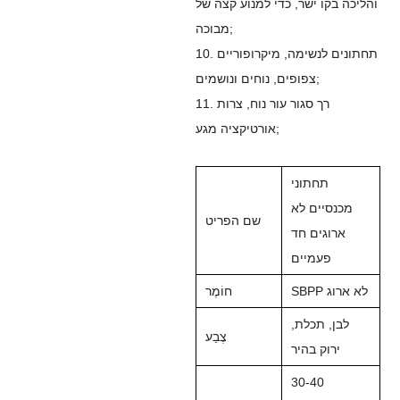
והליכה בקו ישר, כדי למנוע קצה של
מבוכה;
10. תחתונים לנשימה, מיקרופוריים
צפופים, נוחים ונושמים;
11. רך סגור עור נוח, צרות
אורטיקציה מגע;
תחתוני
מכנסיים לא
שם הפריט
ארוגים חד
פעמיים
SBPP לא ארוג
חוֹמֶר
לבן, תכלת,
צֶבַע
ירוק בהיר
30-40