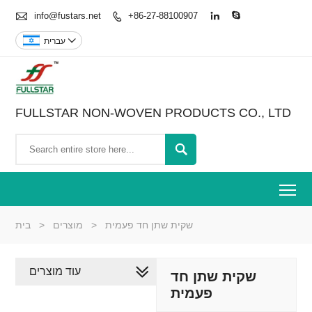

info@fustars.net
+86-27-88100907




עברית
FULLSTAR NON-WOVEN PRODUCTS CO., LTD

To
שקית שתן חד פעמית
>
מוצרים
>
בית
עוד מוצרים
שקית שתן חד
פעמית