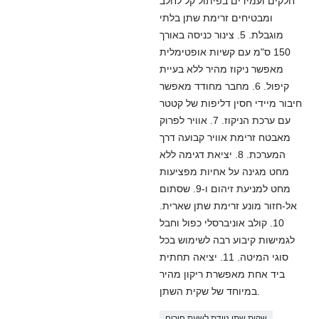
חלקים ועמידים בפיתול קל לחלב
ומבטיחים זרימת שתן בלתי
מוגבלת. 5. צינור כניסה באורך
150 ס"מ עם קשיות אופטימלית
מאפשר ניקוז מהיר ללא בעיית
קיפול. 6. מחבר מחודד מאפשר
חיבור מיידי חסין דליפות של קטטר
עם ערכת הניקוז. 7. אוויר לפרוק
מאבטח זרימת אוויר קבועה דרך
המערכת. 8. יציאת דגימה ללא
מחט מגינה על אחיות מפציעות
מחט למניעת זיהום ו-9. שסתום
אל-חזור מונע זרימת שתן שארית.
10. קולב אוניברסלי כפול וחבל
לגמישות קיבוע רבה לשימוש בכל
סוגי המיטה. 11. יציאה תחתית
ביד אחת מאפשרת ריקון מהיר
במיוחד של שקית השתן.
שקית שתן ניידת לשעת חירום