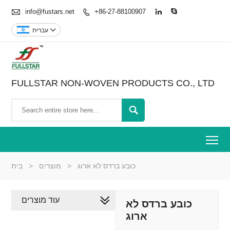

info@fustars.net
+86-27-88100907




עברית
FULLSTAR NON-WOVEN PRODUCTS CO., LTD

To
כובע ברדס לא ארוג
>
מוצרים
>
בית
עוד מוצרים
כובע ברדס לא
ארוג