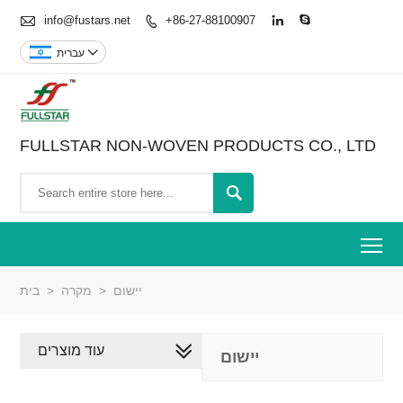

info@fustars.net
+86-27-88100907




עברית
FULLSTAR NON-WOVEN PRODUCTS CO., LTD

To
יישום
>
מקרה
>
בית
עוד מוצרים
יישום