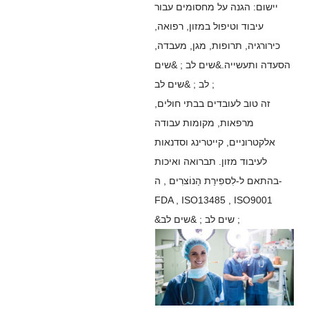
יישום: הגנה על מחסומים עבור
עיבוד וטיפול במזון, רפואה,
כירורגיה, תרופות, מגן, מעבדה,
הסעדה ותעשייה.&שים לב ; &שים
לב ; &שים לב ;
זה טוב לעובדים בבתי חולים,
מרפאות, מקומות עבודה
אלקטרוניים, קייטרינג וסדנאות
לעיבוד מזון. תברואה ואיכות
בהתאם ל-לִספִירַת הַנוֹצרִים , ה-
FDA , ISO13485 , ISO9001
&שים לב ; &שים לב ;